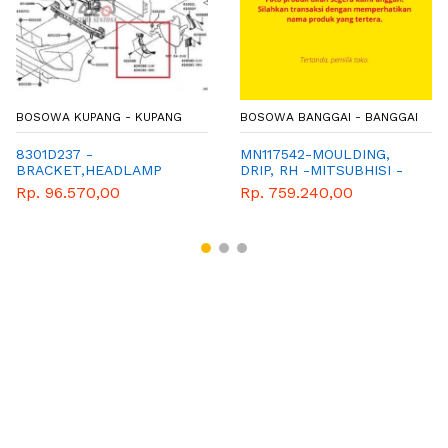
BOSOWA KUPANG - KUPANG
BOSOWA BANGGAI - BANGGAI
8301D237 -
MN117542-MOULDING,
BRACKET,HEADLAMP
DRIP, RH -MITSUBHISI -
SUPPORT - BRACKET
GENUINE PART-TRITON
Rp. 96.570,00
Rp. 759.240,00
HEADLAMP KIRI XPANDER
KB4T
PANJANG