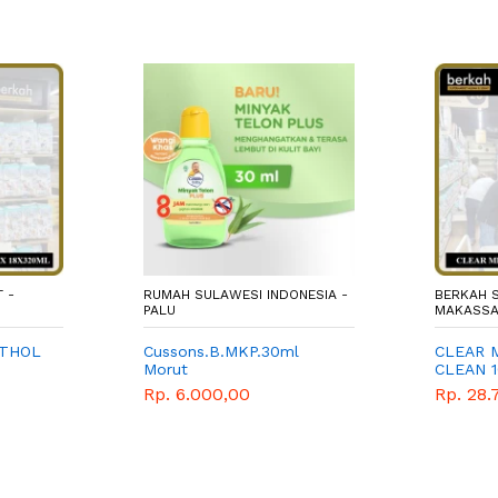
 -
RUMAH SULAWESI INDONESIA -
BERKAH 
PALU
MAKASS
NTHOL
Cussons.B.MKP.30ml
CLEAR M
Morut
CLEAN 
Rp. 6.000,00
Rp. 28.