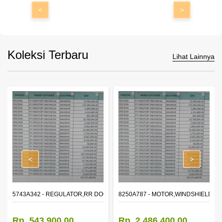
<
>
Koleksi Terbaru
Lihat Lainnya
<
>
OR WINDOW,LH
5743A342 - REGULATOR,RR DOOR WINDOW,RH
8250A787 - MOTOR,WINDSHIELD W
Rp. 543.900,00
Rp. 2.486.400,00