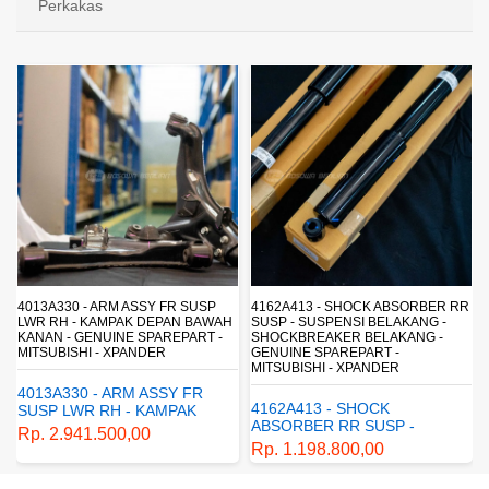
Perkakas
4013A330 - ARM ASSY FR SUSP
4162A413 - SHOCK ABSORBER RR
LWR RH - KAMPAK DEPAN BAWAH
SUSP - SUSPENSI BELAKANG -
KANAN - GENUINE SPAREPART -
SHOCKBREAKER BELAKANG -
MITSUBISHI - XPANDER
GENUINE SPAREPART -
MITSUBISHI - XPANDER
4013A330 - ARM ASSY FR
4162A413 - SHOCK
SUSP LWR RH - KAMPAK
ABSORBER RR SUSP -
DEPAN BAWAH KANAN -
Rp. 2.941.500,00
SUSPENSI BELAKANG -
GENUINE SPAREPART -
Rp. 1.198.800,00
SHOCKBREAKER BELAKANG
MITSUBISHI - XPANDER
- GENUINE SPAREPART -