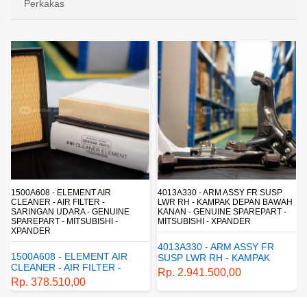
Perkakas
4013A330 - ARM ASSY FR SUSP
4162A413 - SHOCK ABSORBER RR
LWR RH - KAMPAK DEPAN BAWAH
SUSP - SUSPENSI BELAKANG -
KANAN - GENUINE SPAREPART -
SHOCKBREAKER BELAKANG -
MITSUBISHI - XPANDER
GENUINE SPAREPART -
MITSUBISHI - XPANDER
4013A330 - ARM ASSY FR
4162A413 - SHOCK
SUSP LWR RH - KAMPAK
ABSORBER RR SUSP -
DEPAN BAWAH KANAN -
Rp. 2.941.500,00
SUSPENSI BELAKANG -
GENUINE SPAREPART -
Rp. 1.198.800,00
SHOCKBREAKER BELAKANG
MITSUBISHI - XPANDER
- GENUINE SPAREPART -