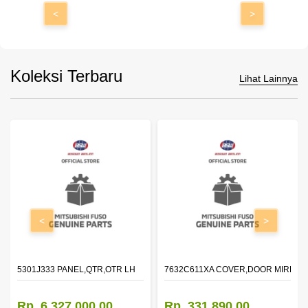
<
>
Koleksi Terbaru
Lihat Lainnya
<
>
DOOR,LH
5301J333 PANEL,QTR,OTR LH
7632C611XA COVER,DOOR MIRROR
Rp. 6.327.000,00
Rp. 331.890,00