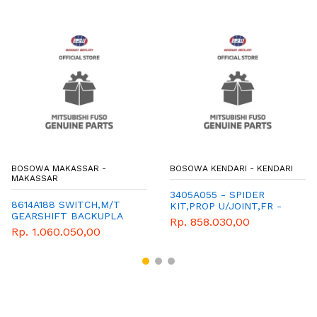
BOSOWA MAKASSAR -
BOSOWA KENDARI - KENDARI
MAKASSAR
3405A055 - SPIDER
8614A188 SWITCH,M/T
KIT,PROP U/JOINT,FR -
GEARSHIFT BACKUPLA
MITSUBISHI - GENUINE
Rp. 858.030,00
Rp. 1.060.050,00