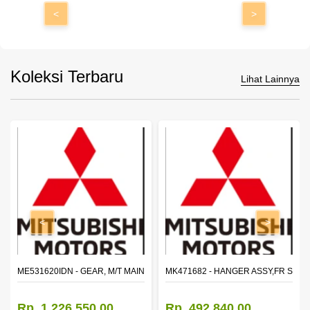
<
>
Koleksi Terbaru
Lihat Lainnya
<
>
N SHAFT 2ND SPEED (M035S5)
ME531620IDN - GEAR, M/T MAIN SHAFT REVERSE
MK471682 - HANGER ASSY,FR SHA
Rp. 1.226.550,00
Rp. 492.840,00