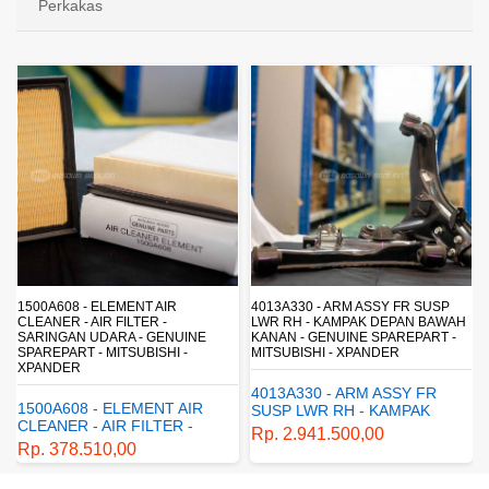
Perkakas
1500A608 - ELEMENT AIR
4013A330 - ARM ASSY FR SUSP
CLEANER - AIR FILTER -
LWR RH - KAMPAK DEPAN BAWAH
SARINGAN UDARA - GENUINE
KANAN - GENUINE SPAREPART -
SPAREPART - MITSUBISHI -
MITSUBISHI - XPANDER
XPANDER
4013A330 - ARM ASSY FR
1500A608 - ELEMENT AIR
SUSP LWR RH - KAMPAK
CLEANER - AIR FILTER -
DEPAN BAWAH KANAN -
Rp. 2.941.500,00
SARINGAN UDARA -
GENUINE SPAREPART -
Rp. 378.510,00
GENUINE SPAREPART -
MITSUBISHI - XPANDER
MITSUBISHI - XPANDER