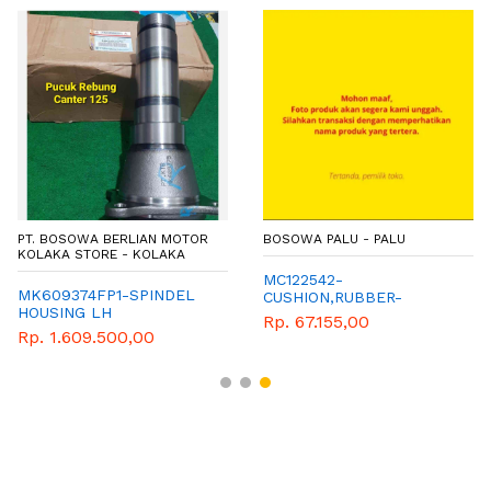
PT. BOSOWA BERLIAN MOTOR
BOSOWA PALU - PALU
KOLAKA STORE - KOLAKA
MC122542-
MK609374FP1-SPINDEL
CUSHION,RUBBER-
HOUSING LH
MITSUBISHI-
Rp. 67.155,00
GENUINENPART
Rp. 1.609.500,00