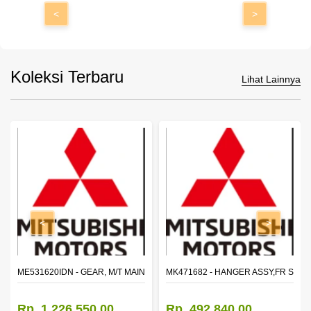
<
>
Koleksi Terbaru
Lihat Lainnya
<
>
N SHAFT 2ND SPEED (M035S5)
ME531620IDN - GEAR, M/T MAIN SHAFT REVERSE
MK471682 - HANGER ASSY,FR SHA
Rp. 1.226.550,00
Rp. 492.840,00