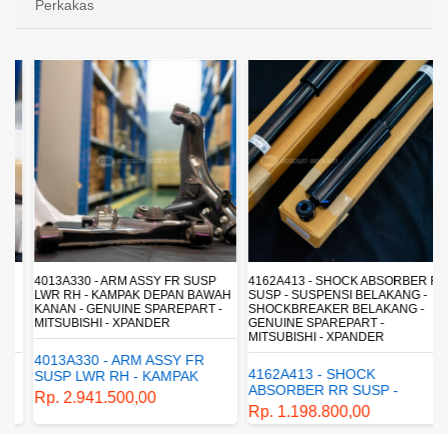
Perkakas
4013A330 - ARM ASSY FR SUSP
4162A413 - SHOCK ABSORBER RR
LWR RH - KAMPAK DEPAN BAWAH
SUSP - SUSPENSI BELAKANG -
KANAN - GENUINE SPAREPART -
SHOCKBREAKER BELAKANG -
MITSUBISHI - XPANDER
GENUINE SPAREPART -
MITSUBISHI - XPANDER
4013A330 - ARM ASSY FR
4162A413 - SHOCK
SUSP LWR RH - KAMPAK
ABSORBER RR SUSP -
DEPAN BAWAH KANAN -
Rp. 2.941.500,00
SUSPENSI BELAKANG -
GENUINE SPAREPART -
Rp. 1.198.800,00
SHOCKBREAKER BELAKANG
MITSUBISHI - XPANDER
- GENUINE SPAREPART -