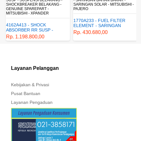
SHOCKBREAKER BELAKANG -
SARINGAN SOLAR - MITSUBISHI -
GENUINE SPAREPART -
PAJERO
MITSUBISHI - XPANDER
1770A233 - FUEL FILTER
4162A413 - SHOCK
ELEMENT - SARINGAN
ABSORBER RR SUSP -
BAHAN BAKAR - SARINGAN
Rp. 430.680,00
SUSPENSI BELAKANG -
SOLAR - MITSUBISHI -
Rp. 1.198.800,00
SHOCKBREAKER BELAKANG
PAJERO
- GENUINE SPAREPART -
MITSUBISHI - XPANDER
Layanan Pelanggan
Kebijakan & Privasi
Pusat Bantuan
Layanan Pengaduan