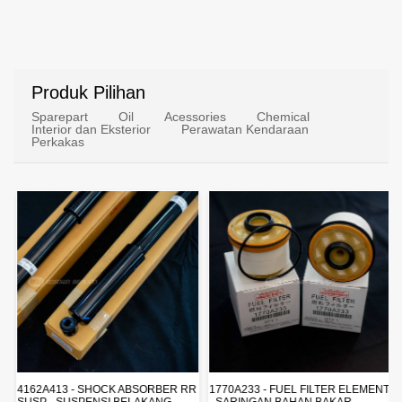
Produk Pilihan
Sparepart
Oil
Acessories
Chemical
Interior dan Eksterior
Perawatan Kendaraan
Perkakas
4162A413 - SHOCK ABSORBER RR
1770A233 - FUEL FILTER ELEMENT
SUSP - SUSPENSI BELAKANG -
- SARINGAN BAHAN BAKAR -