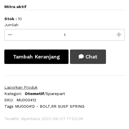
Mitra aktif
Stok :
10
Jumlah
Tambah Keranjang
Chat
Laporkan Produk
Kategori:
Otomotif
/Sparepart
SKU:
MU000412
Tags
MU000412 - BOLT,RR SUSP SPRING
Terakhir diperbarui 2022-06-07 17:02:06