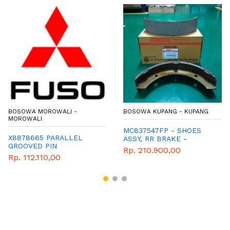
BOSOWA MOROWALI -
BOSOWA KUPANG - KUPANG
MOROWALI
MC837547FP - SHOES
X8878665 PARALLEL
ASSY, RR BRAKE -
GROOVED PIN
KAMPAS REM BELAKANG
Rp. 210.900,00
- PS 110 - PS 100
Rp. 112.110,00