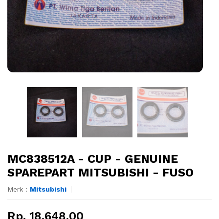
MC838512A - CUP - GENUINE
SPAREPART MITSUBISHI - FUSO
Merk :
Mitsubishi
Rp. 18.648,00