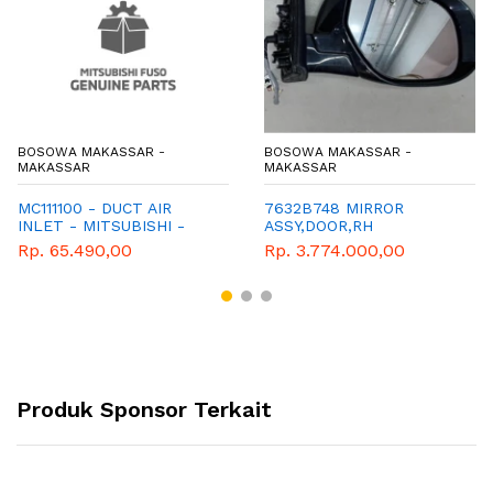
BOSOWA MAKASSAR -
BOSOWA MAKASSAR -
MAKASSAR
MAKASSAR
MC111100 - DUCT AIR
7632B748 MIRROR
INLET - MITSUBISHI -
ASSY,DOOR,RH
GENUINE
Rp. 65.490,00
Rp. 3.774.000,00
Produk Sponsor Terkait