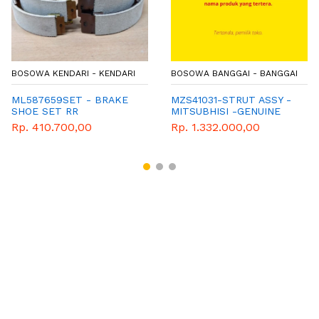
BOSOWA KENDARI - KENDARI
BOSOWA BANGGAI - BANGGAI
ML587659SET - BRAKE
MZS41031-STRUT ASSY -
SHOE SET RR
MITSUBHISI -GENUINE
PART-SOCKBREKER
Rp. 410.700,00
Rp. 1.332.000,00
DEPAN TS120SS