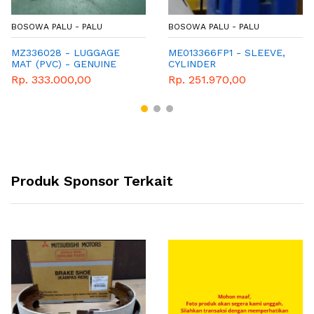
BOSOWA PALU - PALU
BOSOWA PALU - PALU
MZ336028 - LUGGAGE
ME013366FP1 - SLEEVE,
MAT (PVC) - GENUINE
CYLINDER
ACCESORIES MITSUBISHI
Rp. 333.000,00
Rp. 251.970,00
Produk Sponsor Terkait