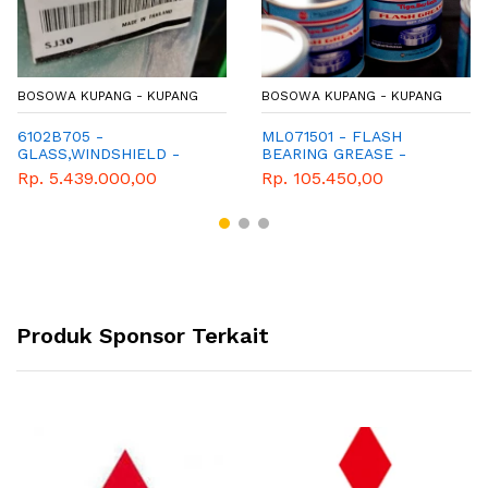
BOSOWA KUPANG - KUPANG
BOSOWA KUPANG - KUPANG
6102B705 -
ML071501 - FLASH
GLASS,WINDSHIELD -
BEARING GREASE -
KACA DEPAN PAJERO
GEMUK - MITSUBISHI -
Rp. 5.439.000,00
Rp. 105.450,00
LAMA DAN TRITON LAMA
PAJERO - XPANDER -
MIRAGE -TRITON - L300 -
L200 - KUDA
Produk Sponsor Terkait