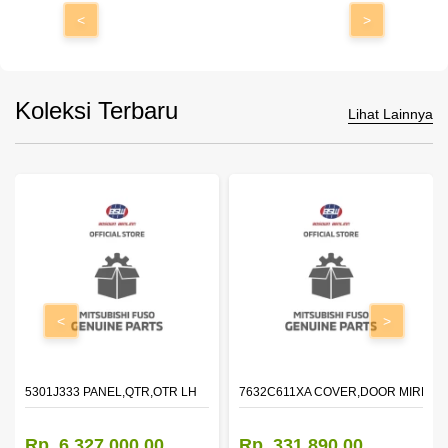
<
>
Koleksi Terbaru
Lihat Lainnya
<
>
DOOR,LH
5301J333 PANEL,QTR,OTR LH
7632C611XA COVER,DOOR MIRROR
Rp. 6.327.000,00
Rp. 331.890,00