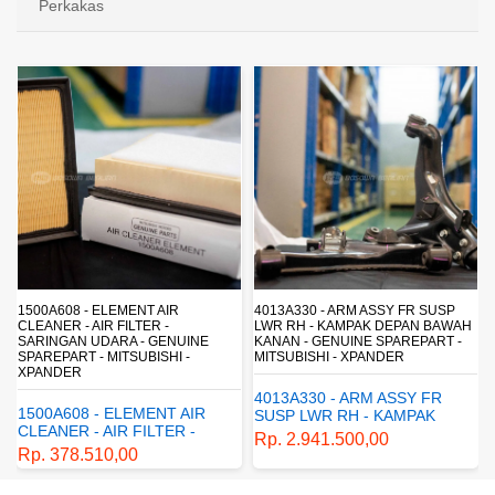
Perkakas
1500A608 - ELEMENT AIR
4013A330 - ARM ASSY FR SUSP
CLEANER - AIR FILTER -
LWR RH - KAMPAK DEPAN BAWAH
SARINGAN UDARA - GENUINE
KANAN - GENUINE SPAREPART -
SPAREPART - MITSUBISHI -
MITSUBISHI - XPANDER
XPANDER
4013A330 - ARM ASSY FR
1500A608 - ELEMENT AIR
SUSP LWR RH - KAMPAK
CLEANER - AIR FILTER -
DEPAN BAWAH KANAN -
Rp. 2.941.500,00
SARINGAN UDARA -
GENUINE SPAREPART -
Rp. 378.510,00
GENUINE SPAREPART -
MITSUBISHI - XPANDER
MITSUBISHI - XPANDER