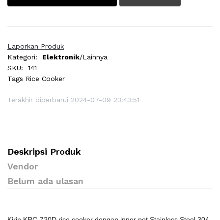
Laporkan Produk
Kategori:
Elektronik
/Lainnya
SKU:
141
Tags
Rice Cooker
Terakhir diperbarui 2024-07-09 23:43:51
Deskripsi Produk
Vendor
Belum ada ulasan
Kirin KRC-720D rice cooker dengan inner pot Stainless Steel 304