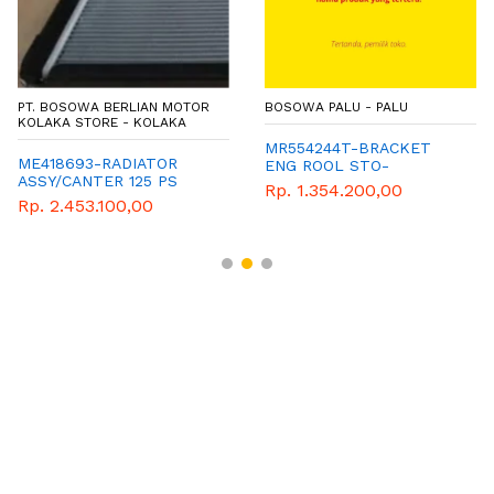
PT. BOSOWA BERLIAN MOTOR
BOSOWA PALU - PALU
KOLAKA STORE - KOLAKA
MR554244T-BRACKET
ME418693-RADIATOR
ENG ROOL STO-
ASSY/CANTER 125 PS
MITSUBISHI - GENUINE
Rp. 1.354.200,00
PARTS
Rp. 2.453.100,00