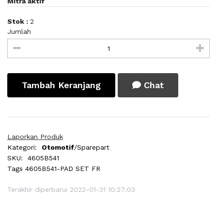
Mitra aktif
Stok :
2
Jumlah
Tambah Keranjang
Chat
Laporkan Produk
Kategori:
Otomotif
/Sparepart
SKU:
4605B541
Tags
4605B541-PAD SET FR
Terakhir diperbarui 2022-01-31 10:27:03