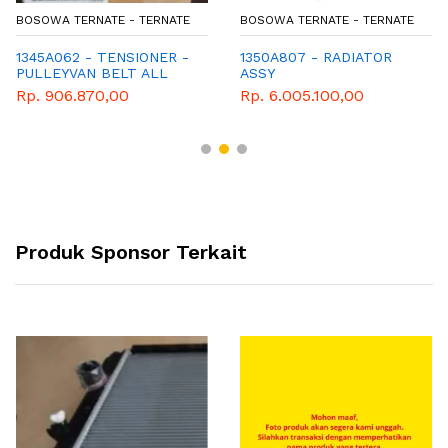
BOSOWA TERNATE - TERNATE
BOSOWA TERNATE - TERNATE
1345A062 - TENSIONER -
1350A807 - RADIATOR
PULLEYVAN BELT ALL
ASSY
NEW TRTITON PAJERO
Rp. 906.870,00
Rp. 6.005.100,00
Produk Sponsor Terkait