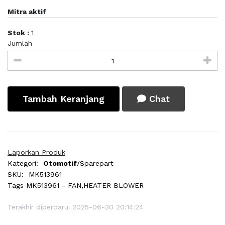
Mitra aktif
Stok :
1
Jumlah
Tambah Keranjang
Chat
Laporkan Produk
Kategori:
Otomotif
/Sparepart
SKU:
MK513961
Tags
MK513961 - FAN,HEATER BLOWER
Terakhir diperbarui 2025-06-30 20:14:24