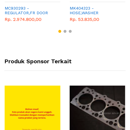
MC930293 -
MK404323 -
REGULATOR,FR DOOR
HOSE,WASHER
WINDOW,RH
Rp. 2.974.800,00
Rp. 53.835,00
Produk Sponsor Terkait