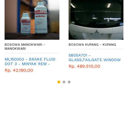
BOSOWA MANOKWARI -
BOSOWA KUPANG - KUPANG
MANOKWARI
5805A701 -
ML150003 - BRAKE FLUID
GLASS,TAILGATE WINDOW
DOT 3 - MINYAK REM -
- KACA BELAKANG
Rp. 489.510,00
CAIRAN REM -
XPANDER CROS
Rp. 42.180,00
MITSUBISHI - GENUINE -
XPANDER - PAJERO -
MIRAGE - TRITON