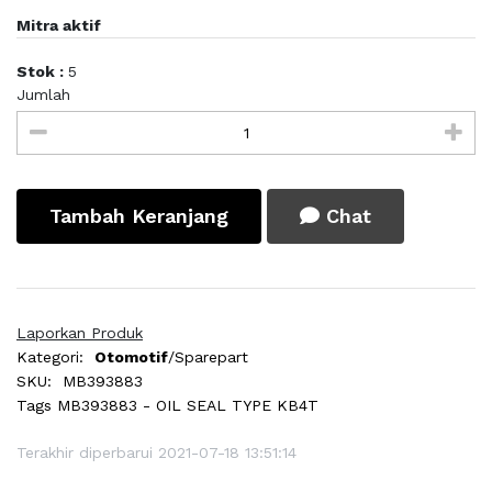
Mitra aktif
Stok :
5
Jumlah
Tambah Keranjang
Chat
Laporkan Produk
Kategori:
Otomotif
/Sparepart
SKU:
MB393883
Tags
MB393883 - OIL SEAL TYPE KB4T
Terakhir diperbarui 2021-07-18 13:51:14