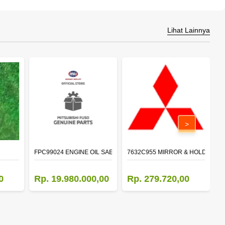
Lihat Lainnya
>
FPC99024 ENGINE OIL SAE 15W-40 API CI-4 (200L)
7632C955 MIRROR & HOLDER,D
5
0
Rp. 19.980.000,00
Rp. 279.720,00
R