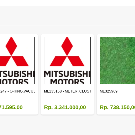
LE
247 - O-RING,VACUUM PUMP
ML235158 - METER, CLUSTER CANTER
ML325969
71.595,00
Rp. 3.341.000,00
Rp. 738.150,0