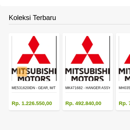
Koleksi Terbaru
<
SY,MAIN SHAFT 2ND SPEED (M035S5)
ME531620IDN - GEAR, M/T MAIN SHAFT REVERSE
MK471682 - HANGER ASSY,FR SHACK
MH035
Rp. 1.226.550,00
Rp. 492.840,00
Rp. 