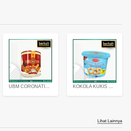
UBM CORONATION ASSORTED BISKUIT KALENG 450 GRAM
KOKOLA KUKIS HYGIENIC MILK VANILLA PACK 320 GR
Lihat Lainnya