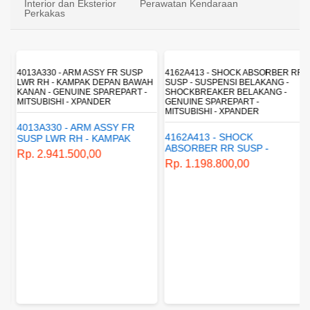
Interior dan Eksterior
Perawatan Kendaraan
Perkakas
4013A330 - ARM ASSY FR SUSP
4162A413 - SHOCK ABSORBER RR
LWR RH - KAMPAK DEPAN BAWAH
SUSP - SUSPENSI BELAKANG -
KANAN - GENUINE SPAREPART -
SHOCKBREAKER BELAKANG -
MITSUBISHI - XPANDER
GENUINE SPAREPART -
MITSUBISHI - XPANDER
4013A330 - ARM ASSY FR
4162A413 - SHOCK
SUSP LWR RH - KAMPAK
ABSORBER RR SUSP -
DEPAN BAWAH KANAN -
Rp. 2.941.500,00
SUSPENSI BELAKANG -
GENUINE SPAREPART -
Rp. 1.198.800,00
SHOCKBREAKER BELAKANG
MITSUBISHI - XPANDER
- GENUINE SPAREPART -
MITSUBISHI - XPANDER