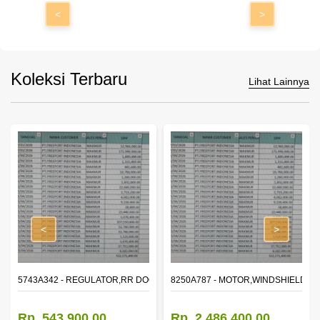
<
>
Koleksi Terbaru
Lihat Lainnya
<
>
OR WINDOW,LH
5743A342 - REGULATOR,RR DOOR WINDOW,RH
8250A787 - MOTOR,WINDSHIELD W
Rp. 543.900,00
Rp. 2.486.400,00