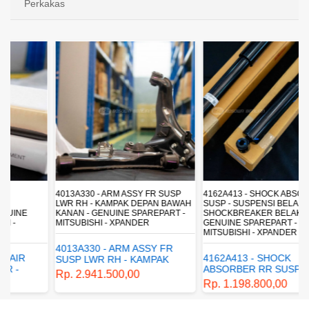
Perkakas
4013A330 - ARM ASSY FR SUSP
4162A413 - SHOCK ABSORBER RR
LWR RH - KAMPAK DEPAN BAWAH
SUSP - SUSPENSI BELAKANG -
KANAN - GENUINE SPAREPART -
SHOCKBREAKER BELAKANG -
MITSUBISHI - XPANDER
GENUINE SPAREPART -
MITSUBISHI - XPANDER
4013A330 - ARM ASSY FR
4162A413 - SHOCK
SUSP LWR RH - KAMPAK
ABSORBER RR SUSP -
DEPAN BAWAH KANAN -
Rp. 2.941.500,00
SUSPENSI BELAKANG -
GENUINE SPAREPART -
Rp. 1.198.800,00
SHOCKBREAKER BELAKANG
MITSUBISHI - XPANDER
- GENUINE SPAREPART -