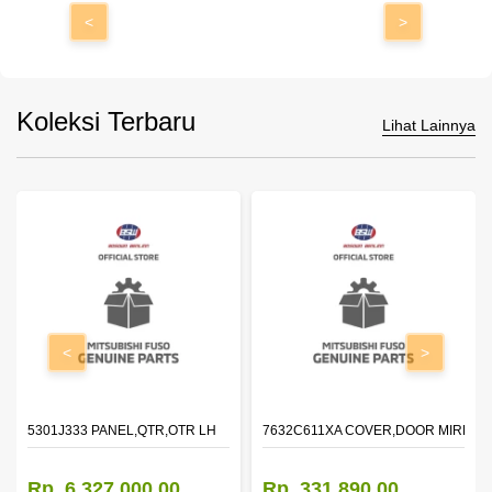
<
>
Koleksi Terbaru
Lihat Lainnya
<
>
DOOR,LH
5301J333 PANEL,QTR,OTR LH
7632C611XA COVER,DOOR MIRROR
Rp. 6.327.000,00
Rp. 331.890,00