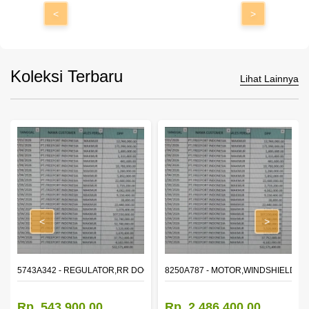
<
>
Koleksi Terbaru
Lihat Lainnya
<
>
OR WINDOW,LH
5743A342 - REGULATOR,RR DOOR WINDOW,RH
8250A787 - MOTOR,WINDSHIELD W
Rp. 543.900,00
Rp. 2.486.400,00