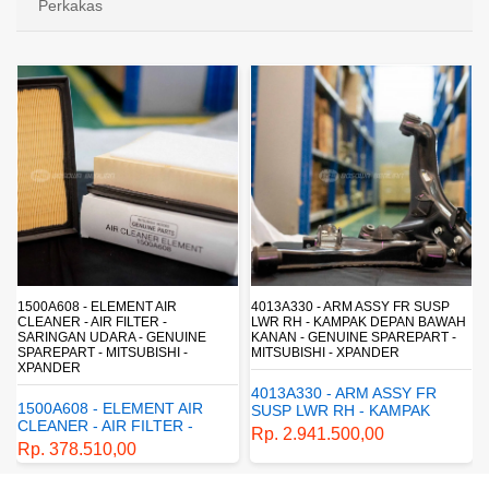
Perkakas
4013A330 - ARM ASSY FR SUSP
4162A413 - SHOCK ABSORBER RR
LWR RH - KAMPAK DEPAN BAWAH
SUSP - SUSPENSI BELAKANG -
KANAN - GENUINE SPAREPART -
SHOCKBREAKER BELAKANG -
MITSUBISHI - XPANDER
GENUINE SPAREPART -
MITSUBISHI - XPANDER
4013A330 - ARM ASSY FR
4162A413 - SHOCK
SUSP LWR RH - KAMPAK
ABSORBER RR SUSP -
DEPAN BAWAH KANAN -
Rp. 2.941.500,00
SUSPENSI BELAKANG -
GENUINE SPAREPART -
Rp. 1.198.800,00
SHOCKBREAKER BELAKANG
MITSUBISHI - XPANDER
- GENUINE SPAREPART -