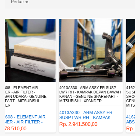
Perkakas
4013A330 - ARM ASSY FR SUSP
4162A413 - SHOCK ABSORBER RR
LWR RH - KAMPAK DEPAN BAWAH
SUSP - SUSPENSI BELAKANG -
KANAN - GENUINE SPAREPART -
SHOCKBREAKER BELAKANG -
MITSUBISHI - XPANDER
GENUINE SPAREPART -
MITSUBISHI - XPANDER
4013A330 - ARM ASSY FR
4162A413 - SHOCK
SUSP LWR RH - KAMPAK
ABSORBER RR SUSP -
DEPAN BAWAH KANAN -
Rp. 2.941.500,00
SUSPENSI BELAKANG -
GENUINE SPAREPART -
Rp. 1.198.800,00
SHOCKBREAKER BELAKANG
MITSUBISHI - XPANDER
- GENUINE SPAREPART -