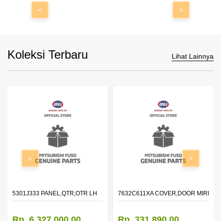
<
>
Koleksi Terbaru
Lihat Lainnya
<
>
DOOR,LH
5301J333 PANEL,QTR,OTR LH
7632C611XA COVER,DOOR MIRROR
Rp. 6.327.000,00
Rp. 331.890,00