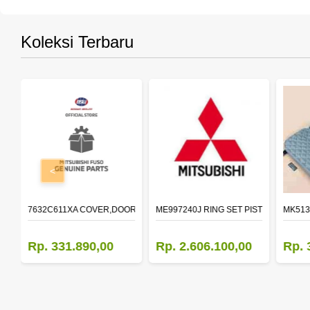
Koleksi Terbaru
<
R LH
7632C611XA COVER,DOOR MIRROR,OTR LH
ME997240J RING SET PISTON STD
MK513
Rp. 331.890,00
Rp. 2.606.100,00
Rp. 