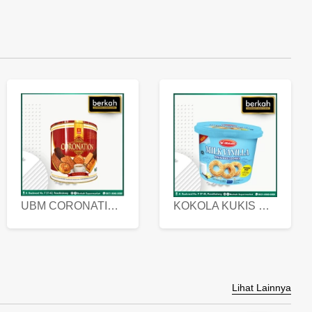
UBM CORONATION ASSORTED BISKUIT KALENG 450 GRAM
KOKOLA KUKIS HYGIENIC MILK VANILLA PACK 320 GR
Lihat Lainnya