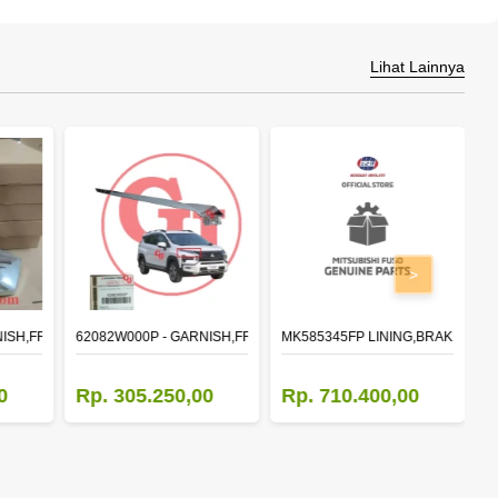
Lihat Lainnya
>
NISH,FR BUMPER SIDE
62082W000P - GARNISH,FR BUMPER SIDE
MK585345FP LINING,BRAKE 410X1
M
0
Rp. 305.250,00
Rp. 710.400,00
R