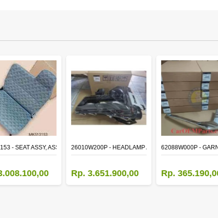
153 - SEAT ASSY, ASSISTANT
26010W200P - HEADLAMP ASSY,RH
62088W000P - GAR
3.008.100,00
Rp. 3.651.900,00
Rp. 365.190,0