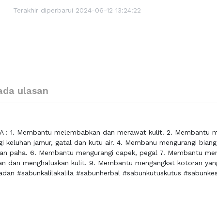
Terakhir diperbarui 2024-06-12 13:24:22
ada ulasan
A : 1. Membantu melembabkan dan merawat kulit. 2. Membantu 
keluhan jamur, gatal dan kutu air. 4. Membanu mengurangi biang 
atan paha. 6. Membantu mengurangi capek, pegal 7. Membantu me
n dan menghaluskan kulit. 9. Membantu mengangkat kotoran ya
adan #sabunkalilakalila #sabunherbal #sabunkutuskutus #sabunke