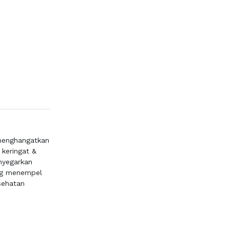
menghangatkan
keringat &
nyegarkan
ng menempel
sehatan