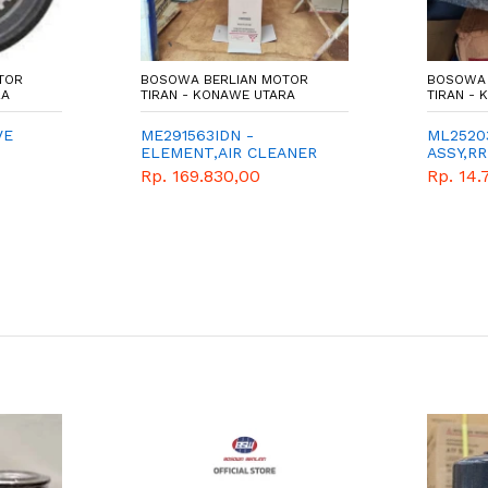
TOR
BOSOWA BERLIAN MOTOR
BOSOWA 
RA
TIRAN - KONAWE UTARA
TIRAN -
VE
ME291563IDN -
ML2520
ELEMENT,AIR CLEANER
ASSY,R
INR
Rp. 169.830,00
Rp. 14.