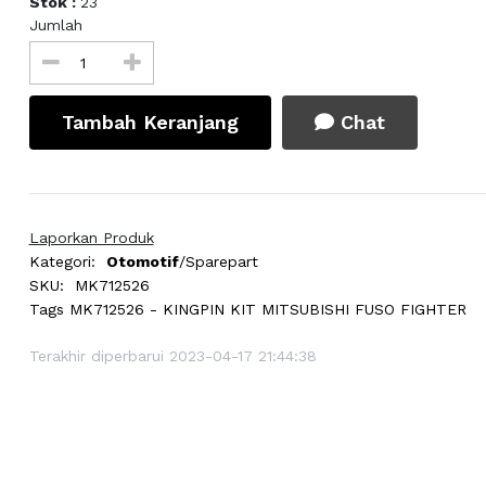
Stok :
23
Jumlah
Tambah Keranjang
Chat
Laporkan Produk
Kategori:
Otomotif
/Sparepart
SKU:
MK712526
Tags
MK712526 - KINGPIN KIT MITSUBISHI FUSO FIGHTER
Terakhir diperbarui 2023-04-17 21:44:38