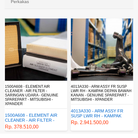
Perkakas
4013A330 - ARM ASSY FR SUSP
4162A413 - SHOCK ABSORBER RR
LWR RH - KAMPAK DEPAN BAWAH
SUSP - SUSPENSI BELAKANG -
KANAN - GENUINE SPAREPART -
SHOCKBREAKER BELAKANG -
MITSUBISHI - XPANDER
GENUINE SPAREPART -
MITSUBISHI - XPANDER
4013A330 - ARM ASSY FR
4162A413 - SHOCK
SUSP LWR RH - KAMPAK
ABSORBER RR SUSP -
DEPAN BAWAH KANAN -
Rp. 2.941.500,00
SUSPENSI BELAKANG -
GENUINE SPAREPART -
Rp. 1.198.800,00
SHOCKBREAKER BELAKANG
MITSUBISHI - XPANDER
- GENUINE SPAREPART -