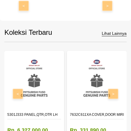
<
>
Koleksi Terbaru
Lihat Lainnya
<
>
DOOR,LH
5301J333 PANEL,QTR,OTR LH
7632C611XA COVER,DOOR MIRROR
Rp. 6.327.000,00
Rp. 331.890,00