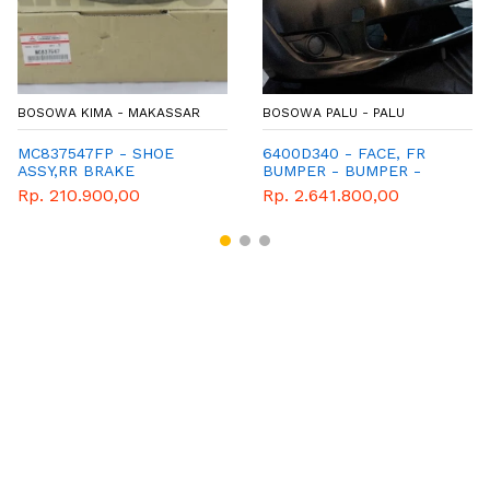
BOSOWA KIMA - MAKASSAR
BOSOWA PALU - PALU
MC837547FP - SHOE
6400D340 - FACE, FR
ASSY,RR BRAKE
BUMPER - BUMPER -
MITSUBISHI GENUINE
Rp. 210.900,00
Rp. 2.641.800,00
SPAREPART - MIRAGE