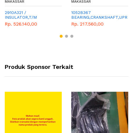
MAKASSAR
MAKASSAR
2910A321 /
1052B367
INSULATOR,T/M
BEARING,CRANKSHAFT,UPR
MOUNTING
Rp. 526.140,00
Rp. 217.560,00
Produk Sponsor Terkait