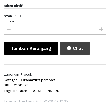
Mitra aktif
Stok :
100
Jumlah
Tambah Keranjang
Chat
Laporkan Produk
Kategori:
Otomotif
/Sparepart
SKU:
1110D528
Tags
1110D528 RING SET, PISTON
Terakhir diperbarui 2025-11-29 09:12:35