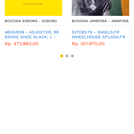
BOSOWA SORONG - SORONG
BOSOWA JAYAPURA - JAYAPURA
4600A139 - ADJUSTER, RR
5370B579 - SHIELD,FR
BRAKE SHOE SLACK, L -
WHEELHOUSE SPLASH,FR
TYPE KB4T
LH
Rp. 472.860,00
Rp. 351.870,00