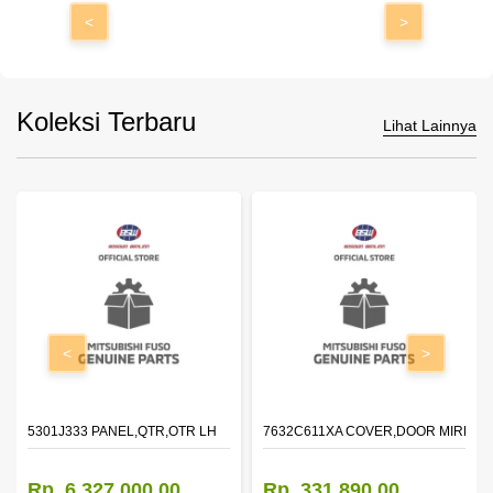
<
>
Koleksi Terbaru
Lihat Lainnya
<
>
DOOR,LH
5301J333 PANEL,QTR,OTR LH
7632C611XA COVER,DOOR MIRROR
Rp. 6.327.000,00
Rp. 331.890,00