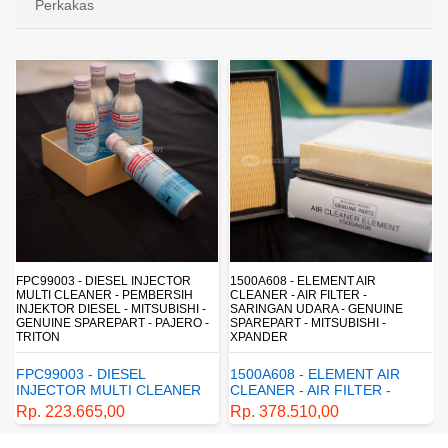
Perkakas
FPC99003 - DIESEL INJECTOR
1500A608 - ELEMENT AIR
MULTI CLEANER - PEMBERSIH
CLEANER - AIR FILTER -
INJEKTOR DIESEL - MITSUBISHI -
SARINGAN UDARA - GENUINE
-
GENUINE SPAREPART - PAJERO -
SPAREPART - MITSUBISHI -
TRITON
XPANDER
FPC99003 - DIESEL
1500A608 - ELEMENT AIR
INJECTOR MULTI CLEANER
CLEANER - AIR FILTER -
- PEMBERSIH INJEKTOR
SARINGAN UDARA -
Rp. 223.665,00
Rp. 378.510,00
DIESEL - MITSUBISHI -
GENUINE SPAREPART -
GENUINE SPAREPART -
MITSUBISHI - XPANDER