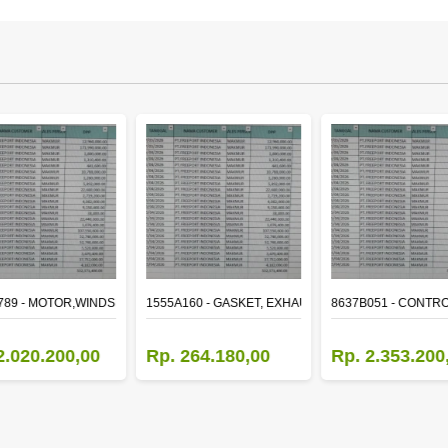
ER
789 - MOTOR,WINDSHIELD WIPER
1555A160 - GASKET, EXHAUST MANIFOLD
8637B051 - CONTRO
2.020.200,00
Rp. 264.180,00
Rp. 2.353.200