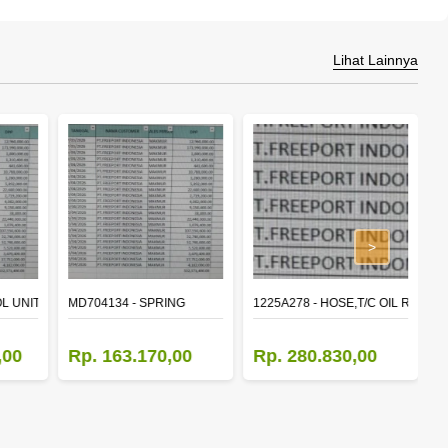
Lihat Lainnya
>
L UNIT,TIME & ALARM
MD704134 - SPRING
1225A278 - HOSE,T/C OIL RETUR
8
,00
Rp. 163.170,00
Rp. 280.830,00
R