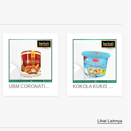
UBM CORONATION ASSORTED BISKUIT KALENG 450 GRAM
KOKOLA KUKIS HYGIENIC MILK VANILLA PACK 320 GR
Lihat Lainnya