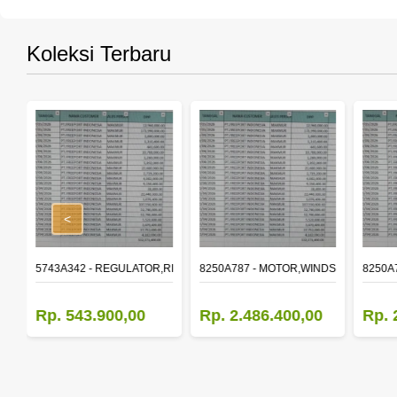
Koleksi Terbaru
<
,RR DOOR WINDOW,LH
5743A342 - REGULATOR,RR DOOR WINDOW,RH
8250A787 - MOTOR,WINDSHIELD WIP
8250A
Rp. 543.900,00
Rp. 2.486.400,00
Rp. 