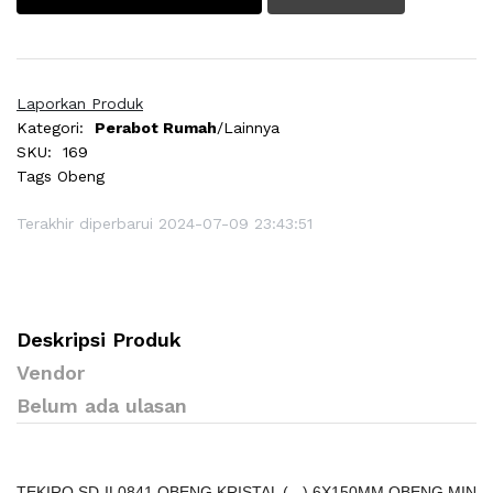
Laporkan Produk
Kategori:
Perabot Rumah
/Lainnya
SKU:
169
Tags
Obeng
Terakhir diperbarui 2024-07-09 23:43:51
Deskripsi Produk
Vendor
Belum ada ulasan
TEKIRO SD-IL0841 OBENG KRISTAL ( - ) 6X150MM OBENG MIN