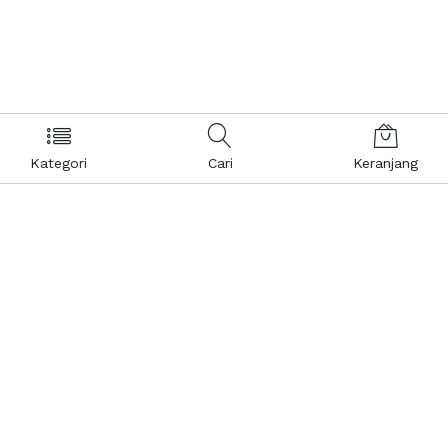
Kategori
Cari
Keranjang
Layanan Pelanggan
Kebijakan & Privasi
Pusat Bantuan