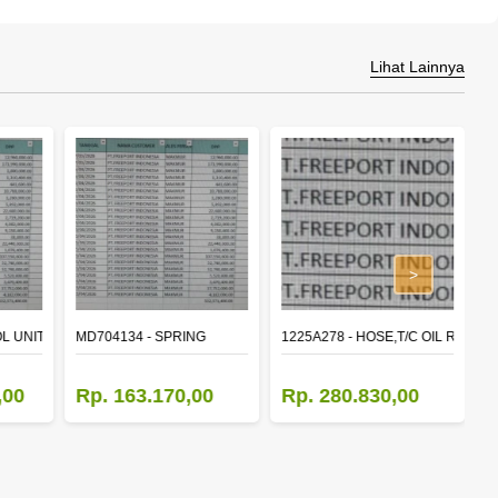
Lihat Lainnya
>
L UNIT,TIME & ALARM
MD704134 - SPRING
1225A278 - HOSE,T/C OIL RETUR
8
,00
Rp. 163.170,00
Rp. 280.830,00
R