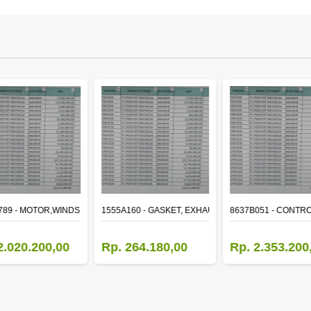
ER
789 - MOTOR,WINDSHIELD WIPER
1555A160 - GASKET, EXHAUST MANIFOLD
8637B051 - CONTRO
2.020.200,00
Rp. 264.180,00
Rp. 2.353.200