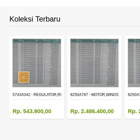
Koleksi Terbaru
<
,RR DOOR WINDOW,LH
5743A342 - REGULATOR,RR DOOR WINDOW,RH
8250A787 - MOTOR,WINDSHIELD WIP
8250A
Rp. 543.900,00
Rp. 2.486.400,00
Rp. 