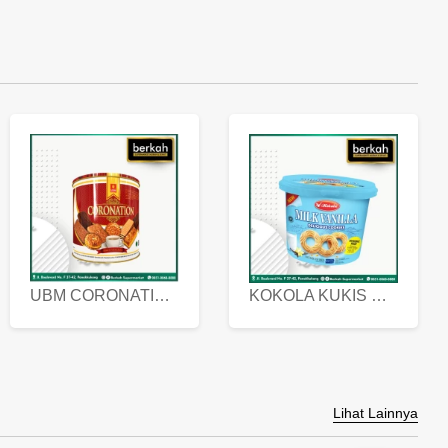
UBM CORONATION ASSORTED BISKUIT KALENG 450 GRAM
KOKOLA KUKIS HYGIENIC MILK VANILLA PACK 320 GR
Lihat Lainnya