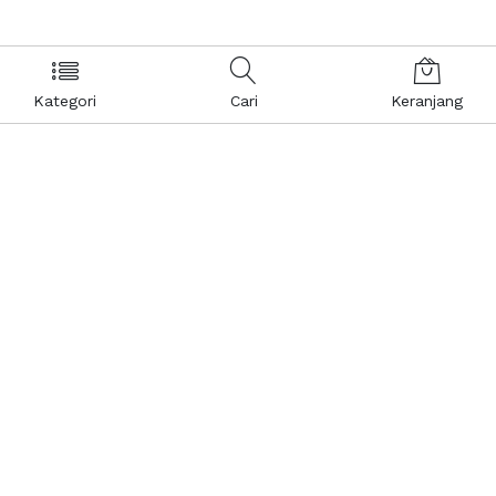
Kategori
Cari
Keranjang
Layanan Pelanggan
Kebijakan & Privasi
Pusat Bantuan
Layanan Pengaduan