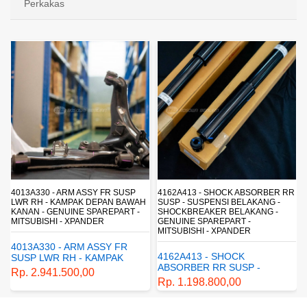
Perkakas
4013A330 - ARM ASSY FR SUSP
4162A413 - SHOCK ABSORBER RR
LWR RH - KAMPAK DEPAN BAWAH
SUSP - SUSPENSI BELAKANG -
KANAN - GENUINE SPAREPART -
SHOCKBREAKER BELAKANG -
MITSUBISHI - XPANDER
GENUINE SPAREPART -
MITSUBISHI - XPANDER
4013A330 - ARM ASSY FR
4162A413 - SHOCK
SUSP LWR RH - KAMPAK
ABSORBER RR SUSP -
DEPAN BAWAH KANAN -
Rp. 2.941.500,00
SUSPENSI BELAKANG -
GENUINE SPAREPART -
Rp. 1.198.800,00
SHOCKBREAKER BELAKANG
MITSUBISHI - XPANDER
- GENUINE SPAREPART -