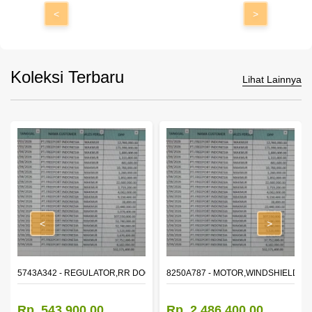
<
>
Koleksi Terbaru
Lihat Lainnya
<
>
OR WINDOW,LH
5743A342 - REGULATOR,RR DOOR WINDOW,RH
8250A787 - MOTOR,WINDSHIELD W
Rp. 543.900,00
Rp. 2.486.400,00