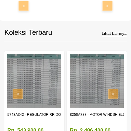
<
>
Koleksi Terbaru
Lihat Lainnya
<
>
OR WINDOW,LH
5743A342 - REGULATOR,RR DOOR WINDOW,RH
8250A787 - MOTOR,WINDSHIELD W
Rp. 543.900,00
Rp. 2.486.400,00