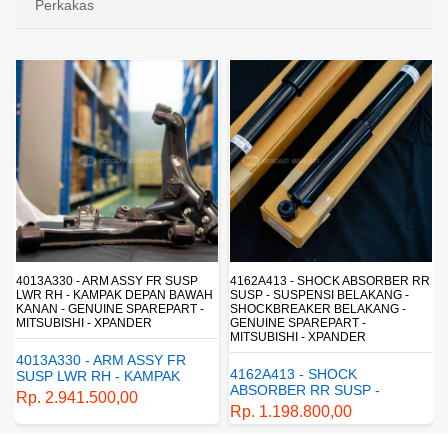
Perkakas
4013A330 - ARM ASSY FR SUSP
4162A413 - SHOCK ABSORBER RR
LWR RH - KAMPAK DEPAN BAWAH
SUSP - SUSPENSI BELAKANG -
KANAN - GENUINE SPAREPART -
SHOCKBREAKER BELAKANG -
MITSUBISHI - XPANDER
GENUINE SPAREPART -
MITSUBISHI - XPANDER
4013A330 - ARM ASSY FR
4162A413 - SHOCK
SUSP LWR RH - KAMPAK
ABSORBER RR SUSP -
DEPAN BAWAH KANAN -
Rp. 2.941.500,00
SUSPENSI BELAKANG -
GENUINE SPAREPART -
Rp. 1.198.800,00
SHOCKBREAKER BELAKANG
MITSUBISHI - XPANDER
- GENUINE SPAREPART -