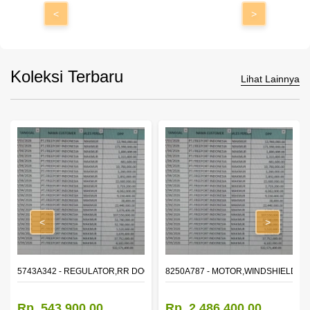
<
>
Koleksi Terbaru
Lihat Lainnya
<
>
OR WINDOW,LH
5743A342 - REGULATOR,RR DOOR WINDOW,RH
8250A787 - MOTOR,WINDSHIELD W
Rp. 543.900,00
Rp. 2.486.400,00