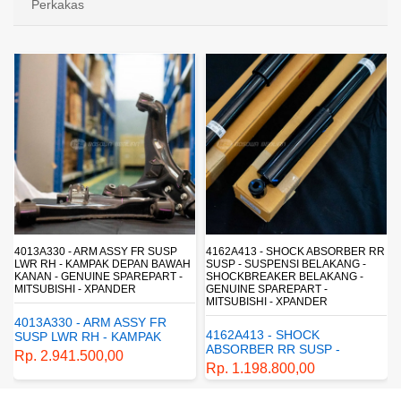
Perkakas
4162A413 - SHOCK ABSORBER RR
1770A233 - FUEL FILTER ELEMENT
H
SUSP - SUSPENSI BELAKANG -
- SARINGAN BAHAN BAKAR -
SHOCKBREAKER BELAKANG -
SARINGAN SOLAR - MITSUBISHI -
GENUINE SPAREPART -
PAJERO
MITSUBISHI - XPANDER
1770A233 - FUEL FILTER
4162A413 - SHOCK
ELEMENT - SARINGAN
ABSORBER RR SUSP -
BAHAN BAKAR - SARINGAN
Rp. 430.680,00
SUSPENSI BELAKANG -
SOLAR - MITSUBISHI -
Rp. 1.198.800,00
SHOCKBREAKER BELAKANG
PAJERO
- GENUINE SPAREPART -