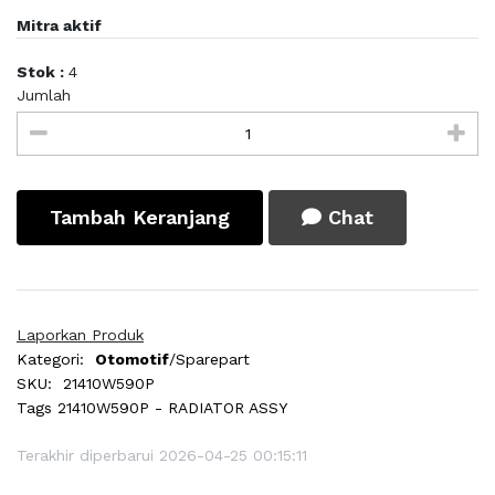
Mitra aktif
Stok :
4
Jumlah
Tambah Keranjang
Chat
Laporkan Produk
Kategori:
Otomotif
/Sparepart
SKU:
21410W590P
Tags
21410W590P - RADIATOR ASSY
Terakhir diperbarui 2026-04-25 00:15:11