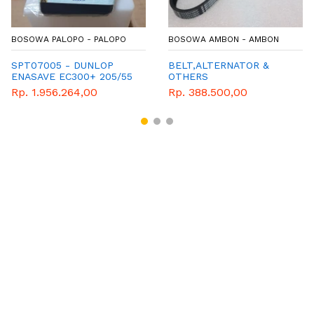
BOSOWA PALOPO - PALOPO
BOSOWA AMBON - AMBON
SPT07005 - DUNLOP
BELT,ALTERNATOR &
ENASAVE EC300+ 205/55
OTHERS
R17 91V
Rp. 1.956.264,00
Rp. 388.500,00