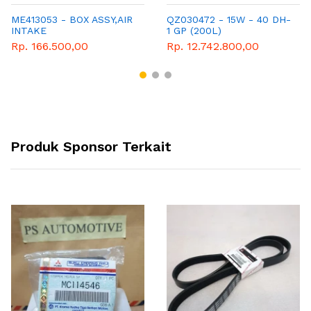
ME413053 - BOX ASSY,AIR
QZ030472 - 15W - 40 DH-
INTAKE
1 GP (200L)
Rp. 166.500,00
Rp. 12.742.800,00
Produk Sponsor Terkait