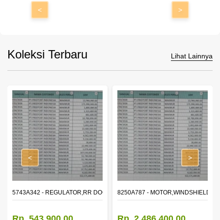
<
>
Koleksi Terbaru
Lihat Lainnya
<
>
OR WINDOW,LH
5743A342 - REGULATOR,RR DOOR WINDOW,RH
8250A787 - MOTOR,WINDSHIELD W
Rp. 543.900,00
Rp. 2.486.400,00