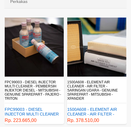
Perkakas
FPC99003 - DIESEL INJECTOR
1500A608 - ELEMENT AIR
MULTI CLEANER - PEMBERSIH
CLEANER - AIR FILTER -
INJEKTOR DIESEL - MITSUBISHI -
SARINGAN UDARA - GENUINE
-
GENUINE SPAREPART - PAJERO -
SPAREPART - MITSUBISHI -
TRITON
XPANDER
FPC99003 - DIESEL
1500A608 - ELEMENT AIR
INJECTOR MULTI CLEANER
CLEANER - AIR FILTER -
- PEMBERSIH INJEKTOR
SARINGAN UDARA -
Rp. 223.665,00
Rp. 378.510,00
DIESEL - MITSUBISHI -
GENUINE SPAREPART -
GENUINE SPAREPART -
MITSUBISHI - XPANDER