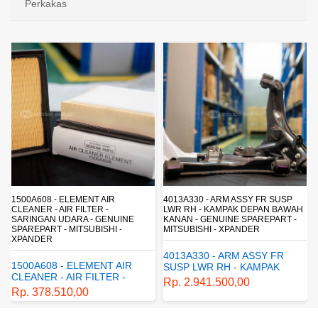
Perkakas
4013A330 - ARM ASSY FR SUSP
4162A413 - SHOCK ABSORBER RR
LWR RH - KAMPAK DEPAN BAWAH
SUSP - SUSPENSI BELAKANG -
KANAN - GENUINE SPAREPART -
SHOCKBREAKER BELAKANG -
MITSUBISHI - XPANDER
GENUINE SPAREPART -
MITSUBISHI - XPANDER
4013A330 - ARM ASSY FR
4162A413 - SHOCK
SUSP LWR RH - KAMPAK
ABSORBER RR SUSP -
DEPAN BAWAH KANAN -
Rp. 2.941.500,00
SUSPENSI BELAKANG -
GENUINE SPAREPART -
Rp. 1.198.800,00
SHOCKBREAKER BELAKANG
MITSUBISHI - XPANDER
- GENUINE SPAREPART -