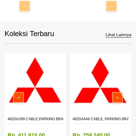
<
>
Koleksi Terbaru
Lihat Lainnya
<
>
4820A399 CABLE,PARKING BRAKE,FR
4820A446 CABLE, PARKING BRAKE,
Rp. 411.810,00
Rp. 759.240,00