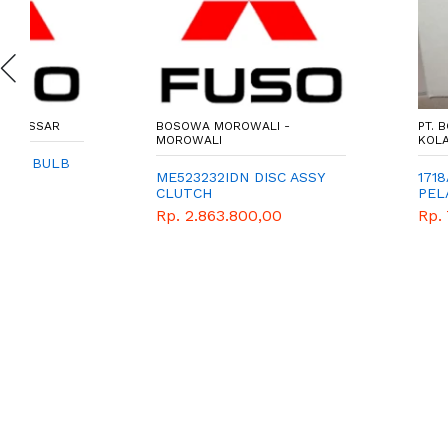
BOSOWA MOROWALI -
PT. BOSOWA BERLIAN
MOROWALI
KOLAKA STORE - KOL
ME523232IDN DISC ASSY
1718A078 - TANGKI
CLUTCH
PELAMPUNG SOLAR
TRITON
Rp. 2.863.800,00
Rp. 705.960,00