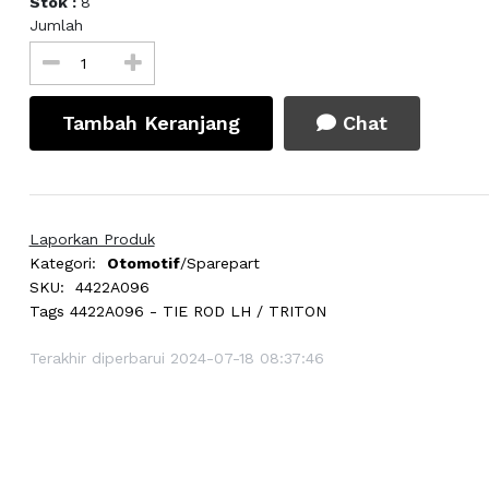
Stok :
8
Jumlah
Tambah Keranjang
Chat
Laporkan Produk
Kategori:
Otomotif
/Sparepart
SKU:
4422A096
Tags
4422A096 - TIE ROD LH / TRITON
Terakhir diperbarui 2024-07-18 08:37:46