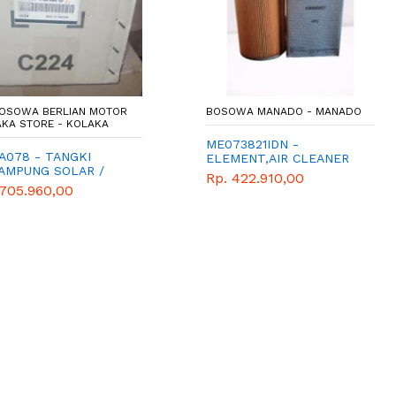
 MOTOR
BOSOWA MANADO - MANADO
BOSOWA 
AKA
ME073821IDN -
KM00610
ELEMENT,AIR CLEANER
Rp. 523
 /
Rp. 422.910,00