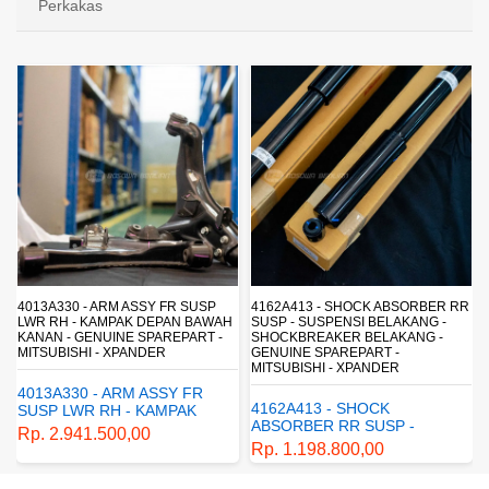
Perkakas
4013A330 - ARM ASSY FR SUSP
4162A413 - SHOCK ABSORBER RR
LWR RH - KAMPAK DEPAN BAWAH
SUSP - SUSPENSI BELAKANG -
KANAN - GENUINE SPAREPART -
SHOCKBREAKER BELAKANG -
MITSUBISHI - XPANDER
GENUINE SPAREPART -
MITSUBISHI - XPANDER
4013A330 - ARM ASSY FR
4162A413 - SHOCK
SUSP LWR RH - KAMPAK
ABSORBER RR SUSP -
DEPAN BAWAH KANAN -
Rp. 2.941.500,00
SUSPENSI BELAKANG -
GENUINE SPAREPART -
Rp. 1.198.800,00
SHOCKBREAKER BELAKANG
MITSUBISHI - XPANDER
- GENUINE SPAREPART -