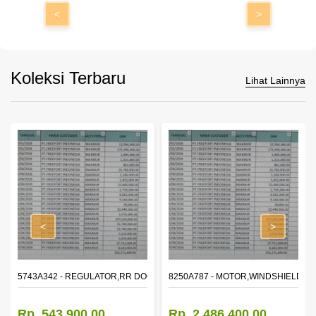
<
>
Koleksi Terbaru
Lihat Lainnya
<
>
OR WINDOW,LH
5743A342 - REGULATOR,RR DOOR WINDOW,RH
8250A787 - MOTOR,WINDSHIELD W
Rp. 543.900,00
Rp. 2.486.400,00