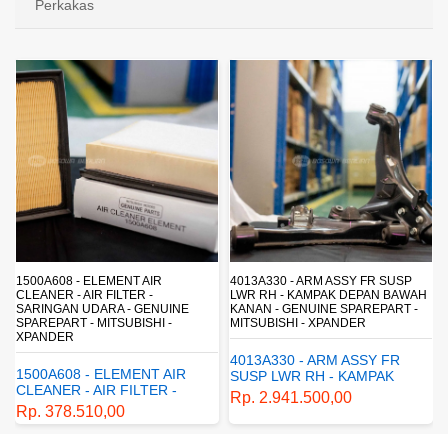
Perkakas
4013A330 - ARM ASSY FR SUSP
4162A413 - SHOCK ABSORBER RR
LWR RH - KAMPAK DEPAN BAWAH
SUSP - SUSPENSI BELAKANG -
KANAN - GENUINE SPAREPART -
SHOCKBREAKER BELAKANG -
MITSUBISHI - XPANDER
GENUINE SPAREPART -
MITSUBISHI - XPANDER
4013A330 - ARM ASSY FR
4162A413 - SHOCK
SUSP LWR RH - KAMPAK
ABSORBER RR SUSP -
DEPAN BAWAH KANAN -
Rp. 2.941.500,00
SUSPENSI BELAKANG -
GENUINE SPAREPART -
Rp. 1.198.800,00
SHOCKBREAKER BELAKANG
MITSUBISHI - XPANDER
- GENUINE SPAREPART -