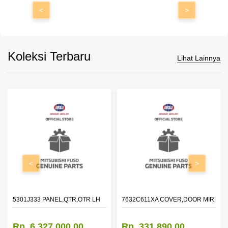
<
>
Koleksi Terbaru
Lihat Lainnya
<
>
DOOR,LH
5301J333 PANEL,QTR,OTR LH
7632C611XA COVER,DOOR MIRROR
Rp. 6.327.000,00
Rp. 331.890,00