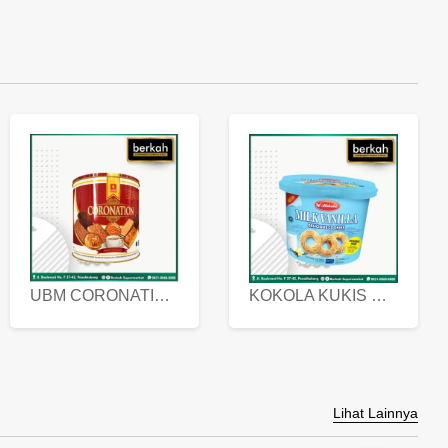
UBM CORONATION ASSORTED BISKUIT KALENG 450 GRAM
KOKOLA KUKIS HYGIENIC MILK VANILLA PACK 320 GR
Lihat Lainnya