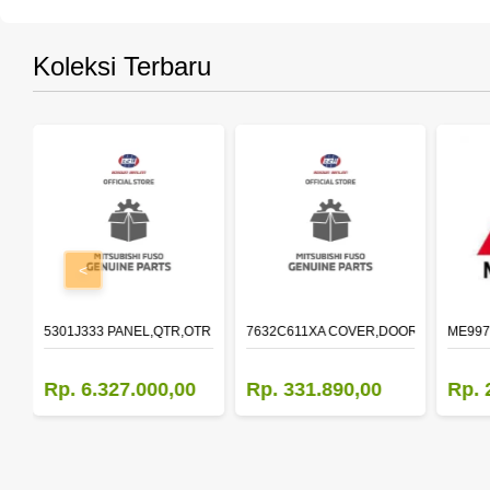
Koleksi Terbaru
<
OLDER,DOOR,LH
5301J333 PANEL,QTR,OTR LH
7632C611XA COVER,DOOR MIRROR,O
ME997
Rp. 6.327.000,00
Rp. 331.890,00
Rp. 