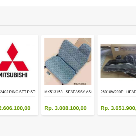
TR LH
240J RING SET PISTON STD
MK513153 - SEAT ASSY, ASSISTANT
26010W200P - HEA
2.606.100,00
Rp. 3.008.100,00
Rp. 3.651.900