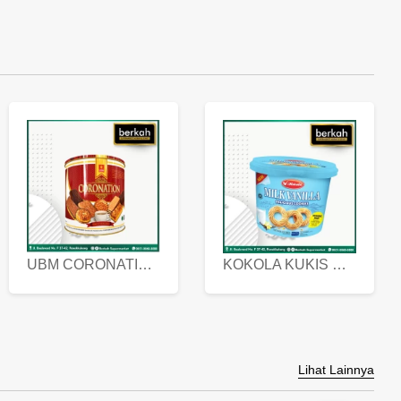
UBM CORONATION ASSORTED BISKUIT KALENG 450 GRAM
KOKOLA KUKIS HYGIENIC MILK VANILLA PACK 320 GR
Lihat Lainnya