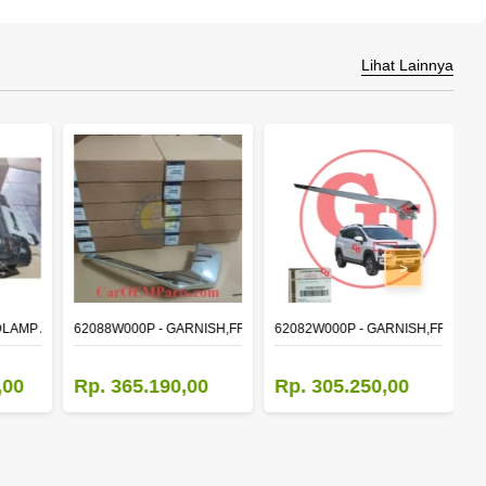
Lihat Lainnya
>
DLAMP ASSY,RH
62088W000P - GARNISH,FR BUMPER SIDE
62082W000P - GARNISH,FR BUM
M
,00
Rp. 365.190,00
Rp. 305.250,00
R