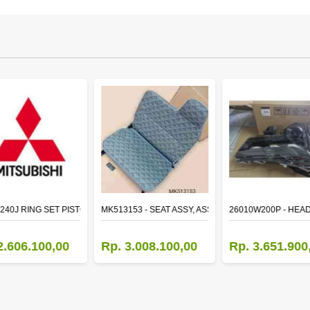
TR LH
240J RING SET PISTON STD
MK513153 - SEAT ASSY, ASSISTANT
26010W200P - HEA
2.606.100,00
Rp. 3.008.100,00
Rp. 3.651.900