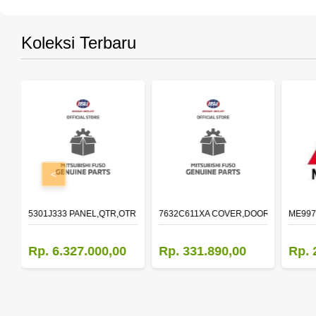
Koleksi Terbaru
<
OLDER,DOOR,LH
5301J333 PANEL,QTR,OTR LH
7632C611XA COVER,DOOR MIRROR,O
ME997
Rp. 6.327.000,00
Rp. 331.890,00
Rp. 