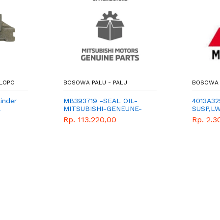
LOPO
BOSOWA PALU - PALU
BOSOWA 
inder
MB393719 -SEAL OIL-
4013A32
l
MITSUBISHI-GENEUNE-
SUSP,L
PART-OLI SEAL RODA
Rp. 113.220,00
Rp. 2.3
BELAKANG LUAR L300