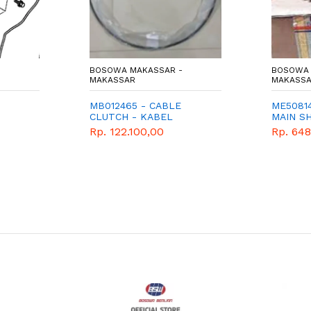
BOSOWA MAKASSAR -
BOSOWA 
MAKASSAR
MAKASS
MB012465 - CABLE
ME5081
CLUTCH - KABEL
MAIN S
KOPLING - MITSUBISHI -
(OLD) - 
Rp. 122.100,00
Rp. 64
GENUINE - L300 BENSIN
MITSUBI
BERLIAN