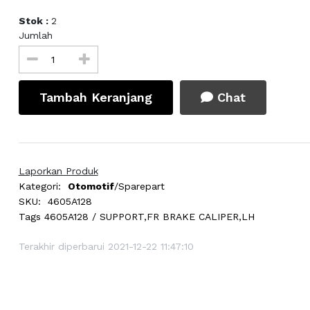
Stok :
2
Jumlah
Tambah Keranjang
Chat
Laporkan Produk
Kategori:
Otomotif
/Sparepart
SKU:
4605A128
Tags
4605A128 / SUPPORT,FR BRAKE CALIPER,LH
Terakhir diperbarui 2021-12-22 11:47:10