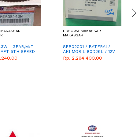
MAKASSAR -
BOSOWA MAKASSAR -
AR
MAKASSAR
43W - GEAR,M/T
SPB02001 / BATERAI /
HAFT 5TH SPEED
AKI MOBIL 80D26L / 12V-
GIGI 5 -
70AH
8.240,00
Rp. 2.264.400,00
SHI - WIMA TIGA
 - CANTER PS125