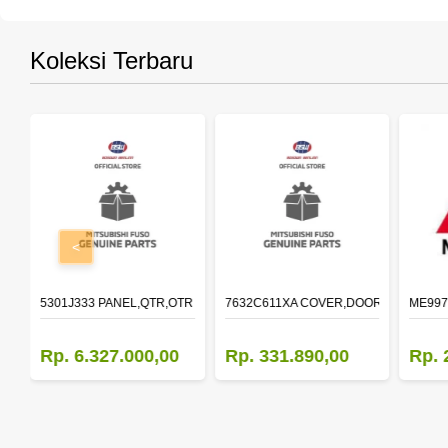
Koleksi Terbaru
<
OLDER,DOOR,LH
5301J333 PANEL,QTR,OTR LH
7632C611XA COVER,DOOR MIRROR,O
ME997
Rp. 6.327.000,00
Rp. 331.890,00
Rp. 