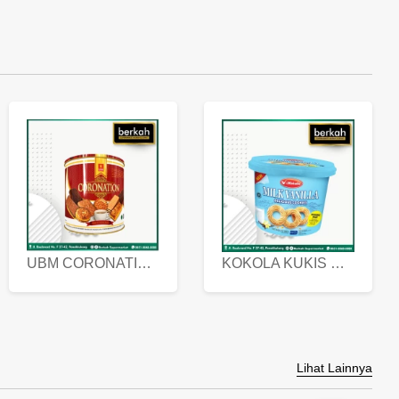
UBM CORONATION ASSORTED BISKUIT KALENG 450 GRAM
KOKOLA KUKIS HYGIENIC MILK VANILLA PACK 320 GR
Lihat Lainnya