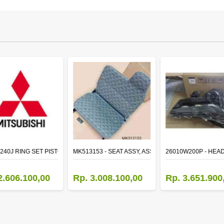
TR LH
240J RING SET PISTON STD
MK513153 - SEAT ASSY, ASSISTANT
26010W200P - HEA
2.606.100,00
Rp. 3.008.100,00
Rp. 3.651.900