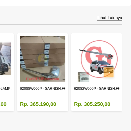
Lihat Lainnya
>
DLAMP ASSY,RH
62088W000P - GARNISH,FR BUMPER SIDE
62082W000P - GARNISH,FR BUM
M
,00
Rp. 365.190,00
Rp. 305.250,00
R