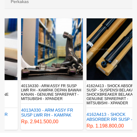
Perkakas
4013A330 - ARM ASSY FR SUSP
4162A413 - SHOCK ABSORBER RR
LWR RH - KAMPAK DEPAN BAWAH
SUSP - SUSPENSI BELAKANG -
KANAN - GENUINE SPAREPART -
SHOCKBREAKER BELAKANG -
MITSUBISHI - XPANDER
GENUINE SPAREPART -
MITSUBISHI - XPANDER
4013A330 - ARM ASSY FR
4162A413 - SHOCK
SUSP LWR RH - KAMPAK
ABSORBER RR SUSP -
DEPAN BAWAH KANAN -
Rp. 2.941.500,00
SUSPENSI BELAKANG -
GENUINE SPAREPART -
Rp. 1.198.800,00
SHOCKBREAKER BELAKANG
MITSUBISHI - XPANDER
- GENUINE SPAREPART -