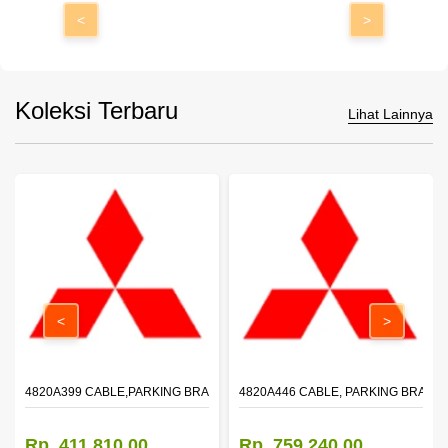
<
>
Koleksi Terbaru
Lihat Lainnya
<
>
4820A399 CABLE,PARKING BRAKE,FR
4820A446 CABLE, PARKING BRAKE,
Rp. 411.810,00
Rp. 759.240,00