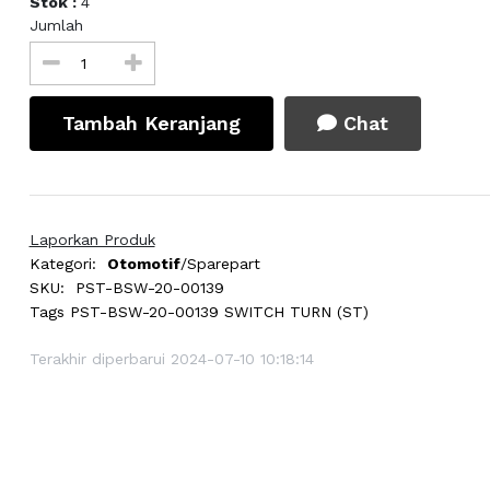
Stok :
4
Jumlah
Tambah Keranjang
Chat
Laporkan Produk
Kategori:
Otomotif
/Sparepart
SKU:
PST-BSW-20-00139
Tags
PST-BSW-20-00139 SWITCH TURN (ST)
Terakhir diperbarui 2024-07-10 10:18:14