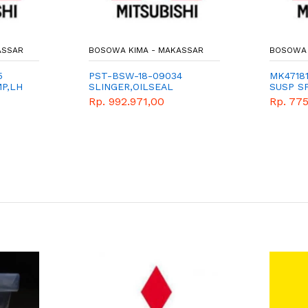
ASSAR
BOSOWA KIMA - MAKASSAR
BOSOWA 
5
PST-BSW-18-09034
MK47181
P,LH
SLINGER,OILSEAL
SUSP SP
Rp. 992.971,00
Rp. 77