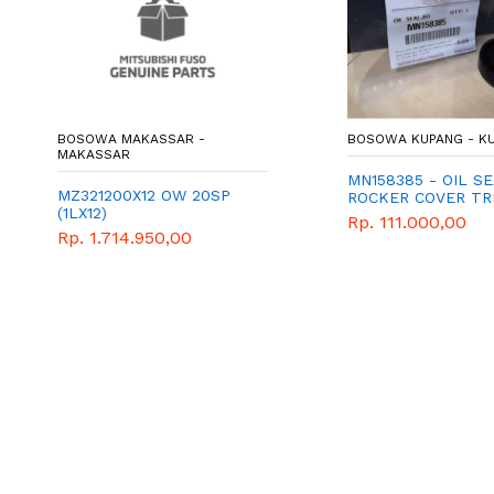
BOSOWA MAKASSAR -
BOSOWA KUPANG - K
MAKASSAR
MN158385 - OIL SE
MZ321200X12 OW 20SP
ROCKER COVER TR
(1LX12)
PAJERO
Rp. 111.000,00
Rp. 1.714.950,00